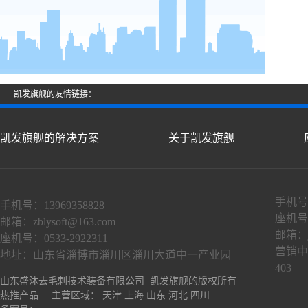
凯发旗舰的友情链接：
凯发旗舰的解决方案
关于凯发旗舰
手机号：
手机号：13969358828
座机号：
邮箱：
zblysoft@163.com
邮箱：
座机号：0533-2922311
营销中
地址：山东省淄博市淄川区淄川大道中一产业园
403
山东盛沐去毛刺技术装备有限公司 凯发旗舰的版权所有
热推产品
| 主营区域：
天津
上海
山东
河北
四川