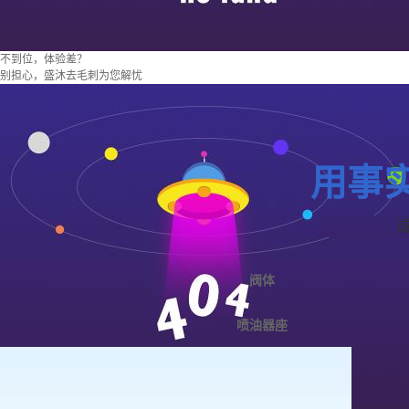
不到位，体验差？
别担心，盛沐去毛刺为您解忧
用事
阀体
喷油器座