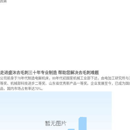
因素
走进盛沐去毛刺
三十年专业制造 帮助您解决去毛刺难题
公司前身于70年代制造电解机床，80年代初国家机械工业部下达，由电加工研究所与
等奖、机械部科技进步二等奖、山东省优秀新产品一等奖。企业发展至今，已成为国内
品，国内市场占有率达70%。