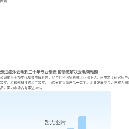
因素
走进盛沐去毛刺
三十年专业制造 帮助您解决去毛刺难题
公司前身于70年代制造电解机床，80年代初国家机械工业部下达，由电加工研究所与
等奖、机械部科技进步二等奖、山东省优秀新产品一等奖。企业发展至今，已成为国内
品，国内市场占有率达70%。