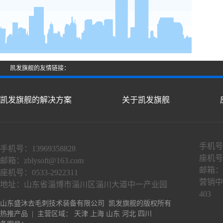
凯发旗舰的友情链接：
凯发旗舰的解决方案
关于凯发旗舰
手机号：
手机号：13969358828
座机号：
邮箱：
zblysoft@163.com
邮箱：
座机号：0533-2922311
营销中
地址：山东省淄博市淄川区淄川大道中一产业园
403
山东盛沐去毛刺技术装备有限公司 凯发旗舰的版权所有
热推产品
| 主营区域：
天津
上海
山东
河北
四川