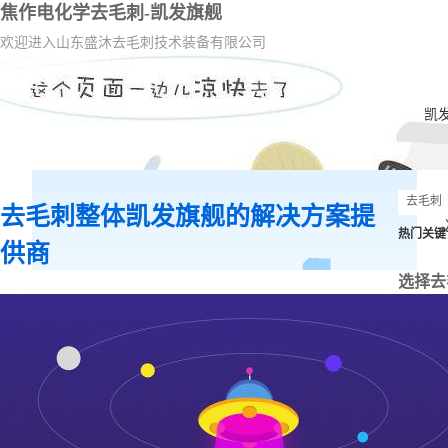
焦作电化学去毛刺-凯发旗舰
欢迎进入山东盛沐去毛刺技术装备有限公司
凯
去毛刺整体凯发旗舰的解决方案提
热门关键
供商
选择去