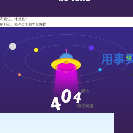
不到位，体验差？
别担心，盛沐去毛刺为您解忧
用事
阀体
喷油器座