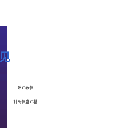
见
喷油器体
针阀体盛油槽