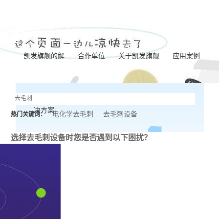
凯发旗舰的解
合作单位
关于凯发旗舰
应用案例
凯发旗舰的简介
泵体加工
决方案
营业执照
齿轮加工
电化学去毛刺
去毛刺设备
热门关键词：
联系凯发旗舰
阀板加工
选择去毛刺设备时
您是否遇到以下困扰？
阀体加工
纺杯加工
共轨管加工
针阀体圈槽加工