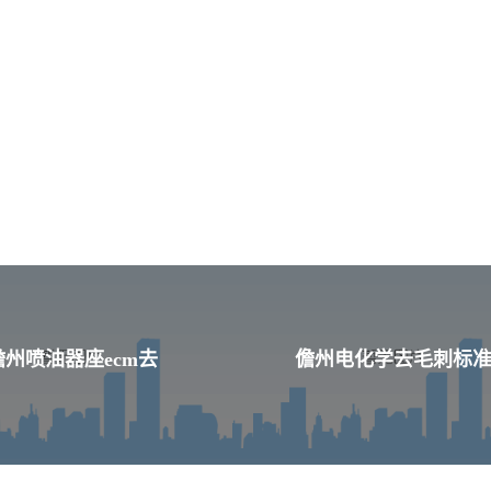
儋州喷油器座ecm去
儋州电化学去毛刺标