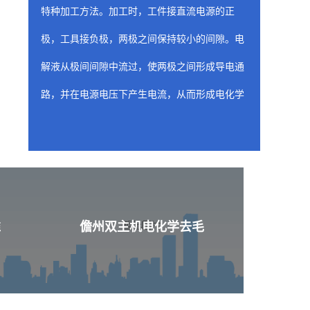
特种加工方法。加工时，工件接直流电源的正
极，工具接负极，两极之间保持较小的间隙。电
解液从极间间隙中流过，使两极之间形成导电通
路，并在电源电压下产生电流，从而形成电化学
阳极溶解。随着工具相对工件不断进给，工件金
属不断被电解，电解产物不断被电解液冲走，从
而两极间各处的间隙趋于一致，工件表面形成与
工具工作面基本相似的形状。
儋州喷油器座ecm去
准
儋州双主机电化学去毛
含有工装夹具（阴极）的固定装置是 ecm 工
艺的关键构件，因为固定装置的性质和形状决定
了从工件上去除材料的位置和量。阴极的设计旨