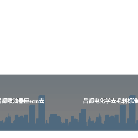
昌都喷油器座ecm去
昌都电化学去毛刺标