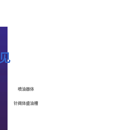
见
喷油器体
针阀体盛油槽