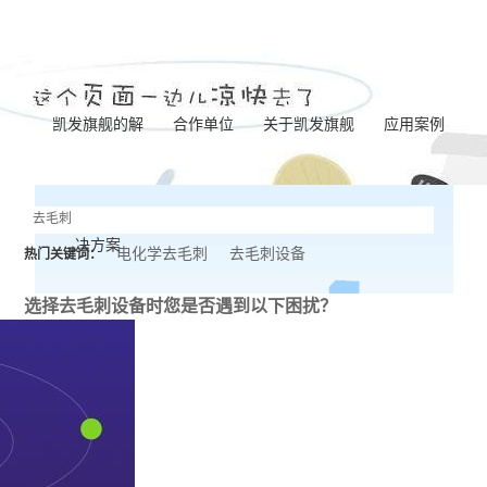
凯发旗舰的解
合作单位
关于凯发旗舰
应用案例
凯发旗舰的简介
泵体加工
决方案
营业执照
齿轮加工
电化学去毛刺
去毛刺设备
热门关键词：
联系凯发旗舰
阀板加工
选择去毛刺设备时
您是否遇到以下困扰？
阀体加工
纺杯加工
共轨管加工
针阀体圈槽加工