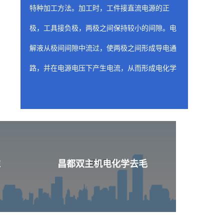
特种加工方法。加工时，工件接直流电源的正
极，工具接负极，两极之间保持较小的间隙。电
解液从极间间隙中流过，使两极之间形成导电通
路，并在电源电压下产生电流，从而形成电化学
阳极溶解。随着工具相对工件不断进给，工件金
属不断被电解，电解产物不断被电解液冲走，从
而两极间各处的间隙趋于一致，工件表面形成与
工具工作面基本相似的形状。
昌都喷油器座ecm去
准
昌都双主机电化学去毛
含有工装夹具（阴极）的固定装置是 ecm 工
艺的关键构件，因为固定装置的性质和形状决定
了从工件上去除材料的位置和量。阴极的设计旨