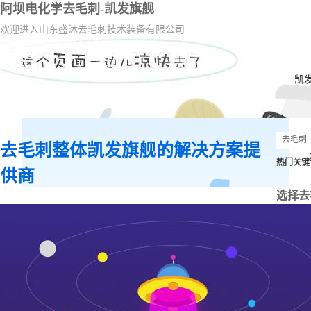
阿坝电化学去毛刺-凯发旗舰
欢迎进入山东盛沐去毛刺技术装备有限公司
凯
去毛刺整体凯发旗舰的解决方案提
热门关键
供商
选择去