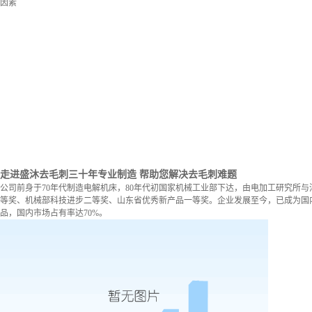
因素
走进盛沐去毛刺
三十年专业制造 帮助您解决去毛刺难题
公司前身于70年代制造电解机床，80年代初国家机械工业部下达，由电加工研究所与
等奖、机械部科技进步二等奖、山东省优秀新产品一等奖。企业发展至今，已成为国内
品，国内市场占有率达70%。