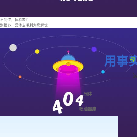
不到位，体验差？
别担心，盛沐去毛刺为您解忧
用事
阀体
喷油器座