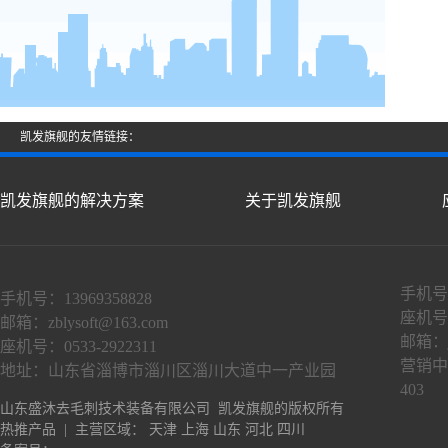
凯发旗舰的友情链接：
凯发旗舰的解决方案
关于凯发旗舰
手机号：
手机号：13969358828
座机号：
邮箱：
zblysoft@163.com
邮箱：
座机号：0533-2922311
营销中
地址：山东省淄博市淄川区淄川大道中一产业园
403
山东盛沐去毛刺技术装备有限公司 凯发旗舰的版权所有
热推产品
| 主营区域：
天津
上海
山东
河北
四川