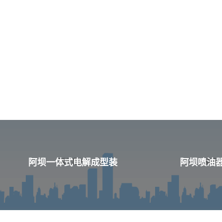
阿坝一体式电解成型装
阿坝喷油器