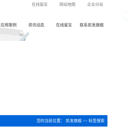
在线留言
网站地图
企业分站
应用案例
资讯动态
在线留言
联系凯发旗舰
泵体加工
公司新闻
齿轮加工
行业动态
阀板加工
常见问答
阀体加工
纺杯加工
共轨管加工
喷油器座加工
您的当前位置：
凯发旗舰
>> 标签搜索
针阀体圈槽加工