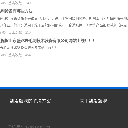
3-05 点击次数：240
毛刺设备有哪些方法
简评：设备价格不是很贵（几万），适用于空间结构简略，所需去毛刺方位简略有规
刺作业。简评：适用于难于去除的内部毛刺，合适泵体、阀体等产品细微毛刺（厚度
3-05 点击次数：219
烈祝贺山东盛沐去毛刺技术装备有限公司网站上线！！！
去毛刺技术装备有限公司网站上线！！！
3-05 点击次数：454
凯发旗舰的解决方案
关于凯发旗舰
手机号：18651825572