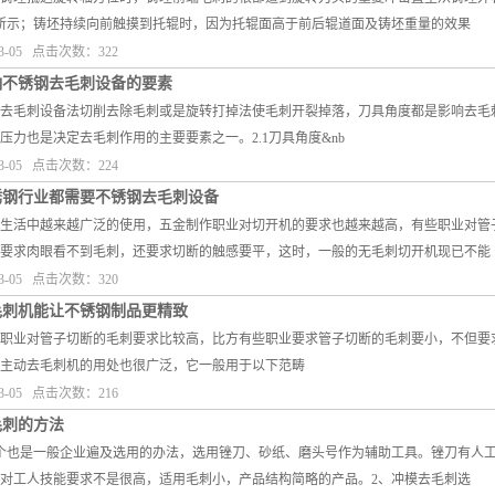
所示；铸坯持续向前触摸到托辊时，因为托辊面高于前后辊道面及铸坯重量的效果
3-05 点击次数：322
响不锈钢去毛刺设备的要素
去毛刺设备法切削去除毛刺或是旋转打掉法使毛刺开裂掉落，刀具角度都是影响去毛
压力也是决定去毛刺作用的主要要素之一。2.1刀具角度&nb
3-05 点击次数：224
锈钢行业都需要不锈钢去毛刺设备
生活中越来越广泛的使用，五金制作职业对切开机的要求也越来越高，有些职业对管
要求肉眼看不到毛刺，还要求切断的触感要平，这时，一般的无毛刺切开机现已不能
3-05 点击次数：320
毛刺机能让不锈钢制品更精致
职业对管子切断的毛刺要求比较高，比方有些职业要求管子切断的毛刺要小，不但要
主动去毛刺机的用处也很广泛，它一般用于以下范畴
3-05 点击次数：216
毛刺的方法
个也是一般企业遍及选用的办法，选用锉刀、砂纸、磨头号作为辅助工具。锉刀有人
对工人技能要求不是很高，适用毛刺小，产品结构简略的产品。2、冲模去毛刺选