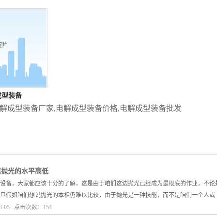
成型装备
解成型装备厂家
,
电解成型装备价格
,
电解成型装备批发
属抛光的水平高低
设备，大家都应该十分的了解，这是由于咱们这边抛光已经成为最根底的作业，不论
旦假如咱们想说抛光的本相仍难以比较，由于抛光是一种技能，而不是咱们一个人或
3-05 点击次数：154