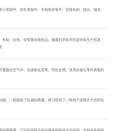
精密小零部件、异形零部件、不规则状零件：去除毛刺、抛光、抛亮、
、布轮、砂布、砂带等去除毛边。随着科学技术的进步和生产的发
毛
子暴露在空气中，迅速氧化变黑，然后生锈。清洗后留在零件表面的
问题，一起提高了轧钢的质量。研讨规划了一种用于连铸大方坯的在
表别离脱落，刀头的旋转方向与铸坯的前进方向共同，此刻去毛刺机