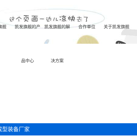
旗舰
凯发旗舰的产
凯发旗舰的解
合作单位
关于凯发旗舰
电化学去毛刺标
凯发旗舰的简介
品中心
决方案
一体式电解成型
准机型
营业执照
喷油器座ecm去毛
机型
联系凯发旗舰
电化学去毛刺八
刺机床
内交叉孔ecm去毛
工位机床
ecm动态电极去毛
刺机床
双主机电化学去
刺机床
成型装备厂家
一体式ecm去毛刺
毛刺专用机床