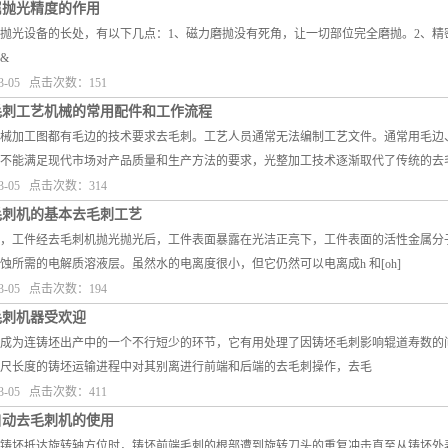
属抛光精度的作用
抛光设备的长处，有以下几点：1、磁力磨抛没有死角，让一切部位完全磨抛。2、
&
3-05 点击次数：151
毛刺工艺机械的常用配件和工作流程
械加工图都有毛边的技术要求去毛刺。工艺人员通常无法编制工艺文件。通常用毛边
不能满足现代市场对产品质量和生产方法的要求，光整加工技术逐渐取代了传统的去
3-05 点击次数：314
毛刺机的基本去毛刺工艺
，工件经去毛刺机抛光抛光后，工件表面暴露在光洁正亮下，工件表面的活性金属分
蚀所需的电解质溶液层。虽然水的电离度很小，但它仍然可以电离成h 和[oh]
3-05 点击次数：194
毛刺机器受欢迎
成为连铸坯出产中的一个不行短少的环节，它有用处理了因铸坯毛刺影响辊道寿数的
尺长度的铸坯运输进程中对其别离进行前端和后端的去毛刺操作，去毛
3-05 点击次数：411
自动去毛刺机的使用
铸坯抵达旋转轴方位时，铸坯前端毛刺的根部遭到旋转刀头的重复冲击直至从铸坯外