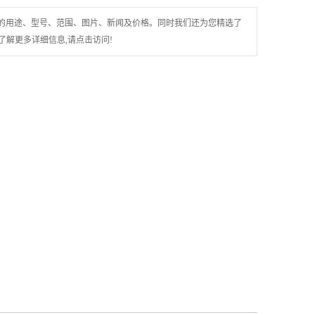
柱塞套加工
的用途、型号、范围、图片、新闻及价格。同时我们还为您精选了
其他加工
解更多详细信息,请点击访问!