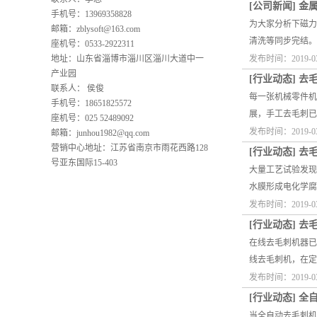
[
公司新闻
]
金
手机号：13969358828
为大家分析下磁力
邮箱：
zblysoft@163.com
清洗等同步完结。
座机号：0533-2922311
地址：山东省淄博市淄川区淄川大道中一
发布时间：2019-0
产业园
[
行业动态
]
去
联系人： 侯俊
每一张机械零件机
手机号：18651825572
展，手工去毛刺已
座机号：025 52489092
发布时间：2019-0
邮箱：
junhou1982@qq.com
营销中心地址：江苏省南京市雨花西路128
[
行业动态
]
去
号亚东国际15-403
大量工艺试验发现
水膜形成电化学腐
发布时间：2019-0
[
行业动态
]
去
在线去毛刺机器已
线去毛刺机，在定
发布时间：2019-0
[
行业动态
]
全
当全自动去毛刺机