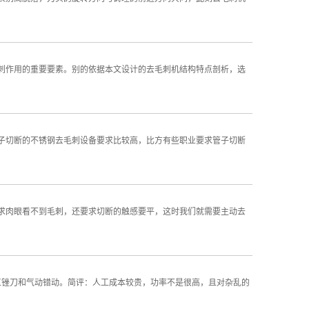
刺作用的重要要素。别的依据本文设计的去毛刺机结构特点剖析，选
子切断的不锈钢去毛刺设备要求比较高，比方有些职业要求管子切断
求肉眼看不到毛刺，还要求切断的触感要平，这时我们就需要主动去
工锉刀和气动错动。简评：人工成本较贵，功率不是很高，且对杂乱的