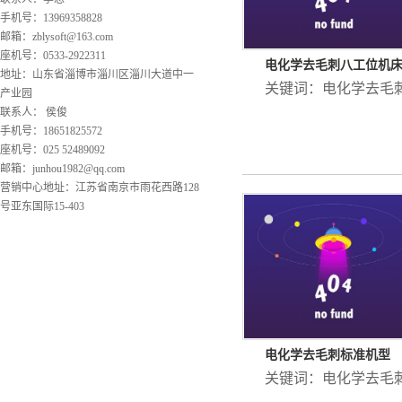
手机号：13969358828
邮箱：
zblysoft@163.com
座机号：0533-2922311
电化学去毛刺八工位机
地址：山东省淄博市淄川区淄川大道中一
关键词：
电化学去毛
产业园
联系人： 侯俊
手机号：18651825572
座机号：025 52489092
邮箱：
junhou1982@qq.com
营销中心地址：江苏省南京市雨花西路128
号亚东国际15-403
电化学去毛刺标准机型
关键词：
电化学去毛