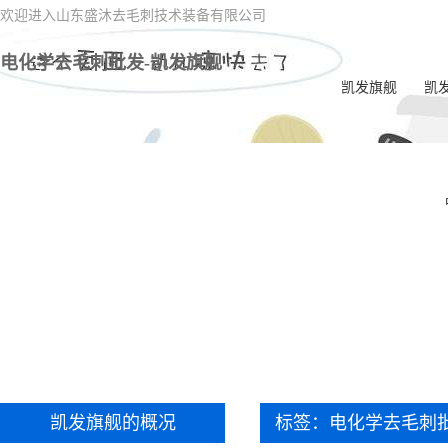
欢迎进入山东盛沐去毛刺技术装备有限公司
电化学去毛刺批发-凯发旗舰
凯发旗舰
凯
电
一
喷油
电
内交
ec
双
凯发旗舰的概况
标签：电化学去毛刺
一体
毛