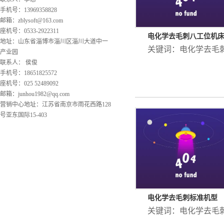
手机号：13969358828
邮箱：
zblysoft@163.com
座机号：0533-2922311
电化学去毛刺八工位机
地址：山东省淄博市淄川区淄川大道中一
关键词：
电化学去毛
产业园
联系人： 侯俊
手机号：18651825572
座机号：025 52489092
邮箱：
junhou1982@qq.com
营销中心地址：江苏省南京市雨花西路128
号亚东国际15-403
电化学去毛刺标准机型
关键词：
电化学去毛