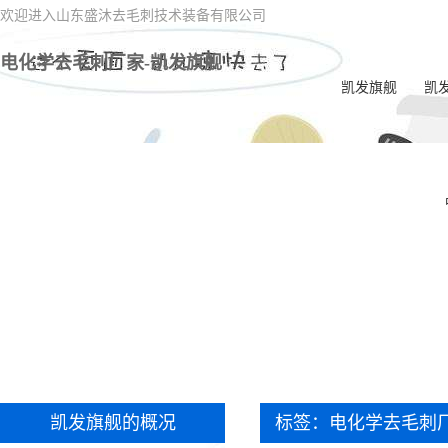
欢迎进入山东盛沐去毛刺技术装备有限公司
电化学去毛刺厂家-凯发旗舰
凯发旗舰
凯
电
一
喷油
电
内交
ec
双
凯发旗舰的概况
标签：电化学去毛刺
一体
毛