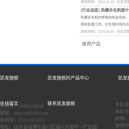
发布时间：2019-03-05 点击次
[
行业动态
]
热爆去毛刺是什
热爆去毛刺也称电加热去毛刺，
用来处理工件。它在短时间内点
发布时间：2019-03-05 点击次
推荐产品
凯发旗舰
凯发旗舰的产品中心
凯发
在线留言
联系凯发旗舰
手机号：
手机号：13969358828
座机号：
邮箱：
zblysoft@163.com
邮箱：
座机号：0533-2922311
营销中
地址：山东省淄博市淄川区淄川大道中一产业园