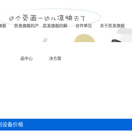
旗舰
凯发旗舰的产
凯发旗舰的解
合作单位
关于凯发旗舰
电化学去毛刺标
凯发旗舰的简介
品中心
决方案
一体式电解成型
准机型
营业执照
喷油器座ecm去毛
机型
联系凯发旗舰
电化学去毛刺八
刺机床
内交叉孔ecm去毛
工位机床
ecm动态电极去毛
刺机床
双主机电化学去
刺机床
刺设备价格
一体式ecm去毛刺
毛刺专用机床