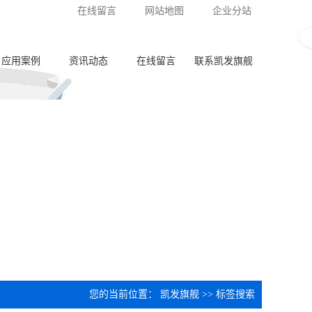
在线留言
网站地图
企业分站
应用案例
资讯动态
在线留言
联系凯发旗舰
泵体加工
公司新闻
齿轮加工
行业动态
阀板加工
常见问答
阀体加工
纺杯加工
共轨管加工
喷油器座加工
您的当前位置：
凯发旗舰
>> 标签搜索
针阀体圈槽加工