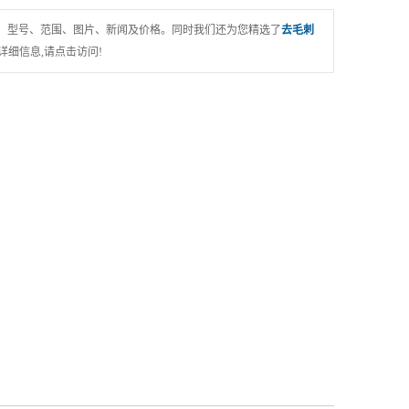
柱塞套加工
、型号、范围、图片、新闻及价格。同时我们还为您精选了
去毛刺
其他加工
细信息,请点击访问!