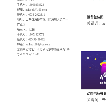
手机号：13969358828
邮箱：
zblysoft@163.com
座机号：0533-2922311
设备包装图
地址：山东省淄博市淄川区淄川大道中一
关键词：
去
产业园
联系人： 侯俊
手机号：18651825572
座机号：025 52489092
邮箱：
junhou1982@qq.com
营销中心地址：江苏省南京市雨花西路128
号亚东国际15-403
动态电解夹
关键词：
去